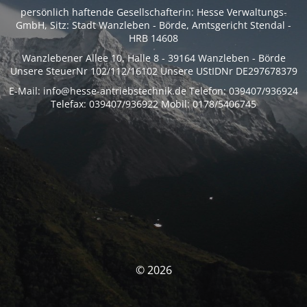
persönlich haftende Gesellschafterin: Hesse Verwaltungs-
GmbH, Sitz: Stadt Wanzleben - Börde, Amtsgericht Stendal -
HRB 14608
Wanzlebener Allee 10, Halle 8 - 39164 Wanzleben - Börde
Unsere SteuerNr 102/112/16102 Unsere UStIDNr DE297678379
E-Mail: info@hesse-antriebstechnik.de Telefon: 039407/936924
Telefax: 039407/936922 Mobil: 0178/5406745
© 2026